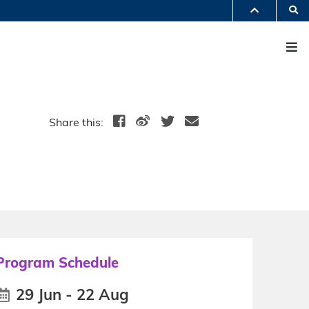
S
PARTMENTS A-Z
M
BRARY
@HKUST
 HKUST
Share this:
Program Schedule
29 Jun - 22 Aug