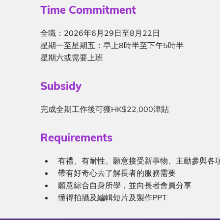
Sub-
Time Commitment
heading
Description
全職：2026年6月29日
至
8月22日
星期一至星期五：早上8時半至下午5時半
星期六或需要上班
Sub-
Subsidy
heading
Description
完成全期工作後可獲HK$22,000津貼
Sub-
Requirements
heading
Description
有禮、有耐性、願意接受新事物、主動參與各
帶有好奇心去了解長者的服務需要
願意綜合自身所學，並向長者會員分享
懂得拍攝及編輯短片及製作PPT