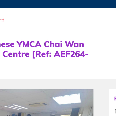
MORE ABOUT HKUST
TY NEWS
ACADEMIC DE
HKUST
LI
RECTIONS
JOBS
PROFILES
ABOUT
inese YMCA Chai Wan
 Centre [Ref: AEF264-