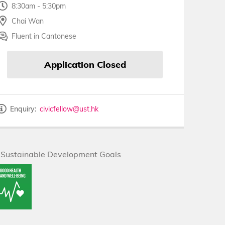
8:30am - 5:30pm
Chai Wan
Fluent in Cantonese
Application Closed
Enquiry
civicfellow@ust.hk
Sustainable Development Goals