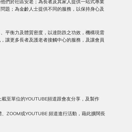
助他們於社區安老；為長者及其家人提供一站式專業
面問題；為⾦齡⼈⼠提供不同的服務，以保持⾝⼼及
力、平衡力及體質密度，以達防跌之功效，機構現需
訊，讓更多長者及護老者接觸中心的服務，及讓會員
載⾄單位的YOUTUBE頻道跟會友分享，及製作
ZOOM或YOUTUBE 頻道進⾏活動，藉此擴闊⻑