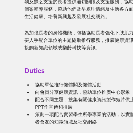
弱及缺乏支援的長者提供適切關懷及支援服務，協
個案輔導服務，協助他們及早處理情緒及生活各方
⽣活健康、培養新興趣及發展社交網路。
為加強長者的身體機能，包括協助長者強化下肢肌
要⼈⼿配合單位的主題協助推⾏服務，推廣健康資
接觸新知識領域或樂齡科技等資訊。
Sub-
Duties
heading
Description
協助單位推行健體閣及健體活動
向會員分享健康資訊，協助單位推廣中⼼形象
配合不同主題，搜集有關健康資訊製作短⽚供上
PPT作宣傳和推廣
策劃⼀項配合實習學⽣所學專業的活動，以實體、
者會友的知識領域及社交網絡