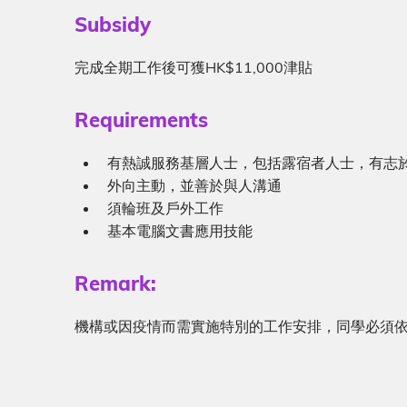
Sub-
Subsidy
heading
Description
完成全期工作後可獲HK$11,000津貼
Sub-
Requirements
heading
Description
有熱誠服務基層人士，包括露宿者人士，有志
外向主動，並善於與人溝通
須輪班及戶外工作
基本電腦文書應用技能
Remark:
機構或因疫情而需實施特別的工作安排，同學必須