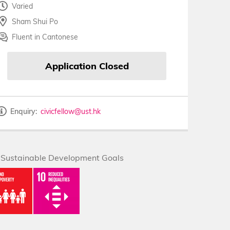
Varied
Sham Shui Po
Fluent in Cantonese
Application Closed
Enquiry
civicfellow@ust.hk
Sustainable Development Goals