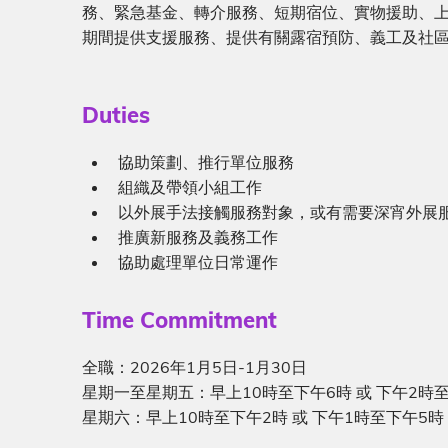
務、緊急基⾦、轉介服務、短期宿位、實物援助、
期間提供⽀援服務、提供有關露宿預防、義⼯及社
Sub-
Duties
heading
Description
協助策劃、推⾏單位服務
組織及帶領⼩組⼯作
以外展⼿法接觸服務對象，或有需要深宵外展
推廣新服務及義務⼯作
協助處理單位⽇常運作
Sub-
Time Commitment
heading
Description
全職：2026年1月5日-1月30日
星期一至星期五：早上10時至下午6時 或 下午2時至
星期六：早上10時至下午2時 或 下午1時至下午5時