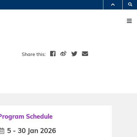
S
PARTMENTS A-Z
M
BRARY
@HKUST
 HKUST
Share this:
Program Schedule
5 - 30 Jan 2026