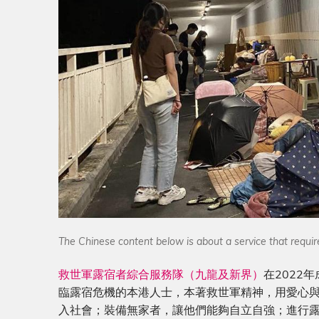
The Chinese content below is about a service that require
救世軍露宿者綜合服務隊（九龍及新界）
在2022
臨露宿危機的本港⼈⼠，本著救世軍精神，⽤愛⼼
⼊社會；裝備無家者，讓他們能夠⾃⽴⾃強；進⾏