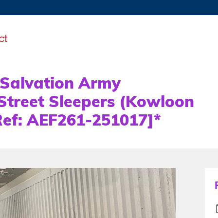
MORE ABOUT HKUST
TY NEWS
ACADEMIC DE
HKUST
LI
RECTIONS
JOBS
PROFILES
ABOUT
 Salvation Army
 Street Sleepers (Kowloon
Ref: AEF261-251017]*