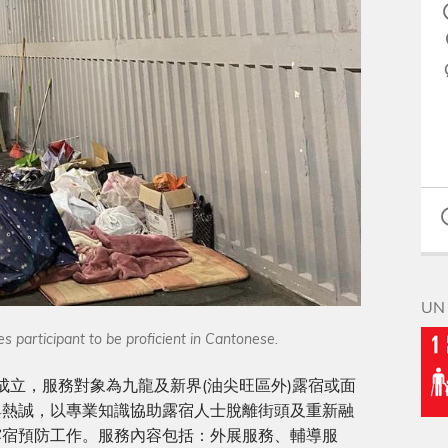
UN 
s participant to be proficient in Cantonese.
年成⽴，服務對象為九龍及新界(油尖旺區外)露宿或⾯
與熱誠，以專業知識協助露宿⼈⼠脫離街頭及重新融
露宿預防⼯作。服務內容包括：外展服務、輔導服