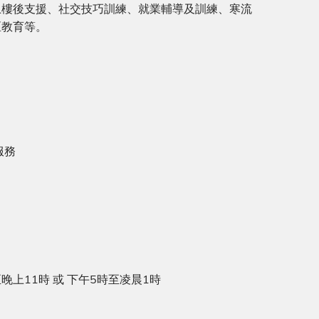
上樓後⽀援、社交技巧訓練、就業輔導及訓練、寒流
區教育等。
服務
晚上11時 或 下午5時至凌晨1時