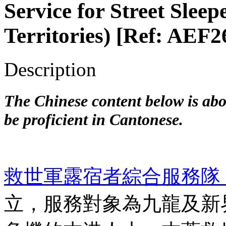
Service for Street Sle
Territories) [Ref: AEF
Description
The Chinese content below is abou
be proficient in Cantonese.
救世軍露宿者綜合服務隊
⽴，服務對象為九龍及新