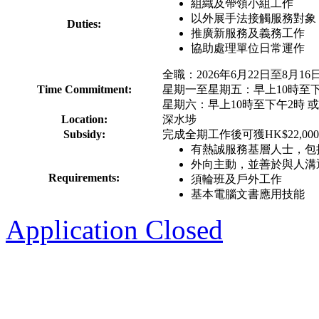
組織及帶領⼩組⼯作
以外展⼿法接觸服務對象
Duties:
推廣新服務及義務⼯作
協助處理單位⽇常運作
全職：2026年6月22日
至
8月16
Time Commitment:
星期一至星期五：早上10時至下午
星期六：早上10時至下午2時 或
Location:
深水埗
Subsidy:
完成全期工作後可獲HK$22,00
有熱誠服務基層人士，包
外向主動，並善於與人溝
Requirements:
須輪班及戶外工作
基本電腦文書應用技能
Application Closed